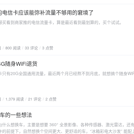
量的电信卡应该能弥补流量不够用的窘境了
看到商家推的电信流量卡，算是最近看到最划算的，买个试试。
日
800 阅读
33 评论
3 点赞
4G随身WiFi退货
有20G全国通用流量，最近两个月已经熬不到月底，就想搞个随身WiF
日
1,379 阅读
21 评论
2 点赞
车的一些想法
么想换车，主要是想要 360° 全景影像、各种传感器、激光雷达，还
许的前提下，自然想换个空间更大、更舒适的车，“冰箱彩电大沙发” 能配