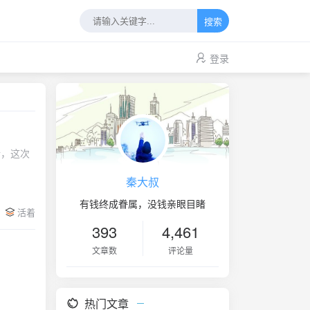
搜索
登录
行，这次
秦大叔
有钱终成眷属，没钱亲眼目睹
活着
393
4,461
文章数
评论量
热门文章