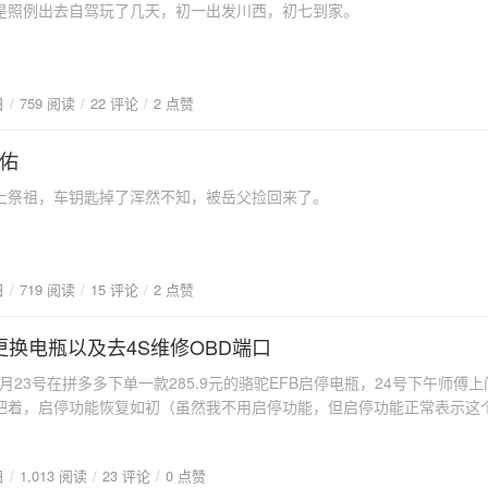
例出去自驾玩了几天，初一出发川西，初七到家。
日
759 阅读
22 评论
2 点赞
佑
祖，车钥匙掉了浑然不知，被岳父捡回来了。
日
719 阅读
15 评论
2 点赞
5更换电瓶以及去4S维修OBD端口
月23号在拼多多下单一款285.9元的骆驼EFB启停电瓶，24号下午师傅
把着，启停功能恢复如初（虽然我不用启停功能，但启停功能正常表示这
状态不好用不了启停功能）。
日
1,013 阅读
23 评论
0 点赞