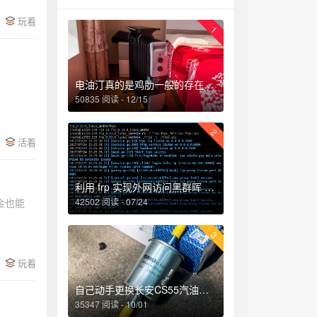
玩着
1
电油汀真的是鸡肋一般的存在，累觉不爱！
50835 阅读 - 12/15
2
活着
利用 frp 实现外网访问黑群晖 NAS
金也能
42502 阅读 - 07/24
3
玩着
自己动手更换长安CS55汽油滤芯、机油和机油滤芯
35347 阅读 - 10/01