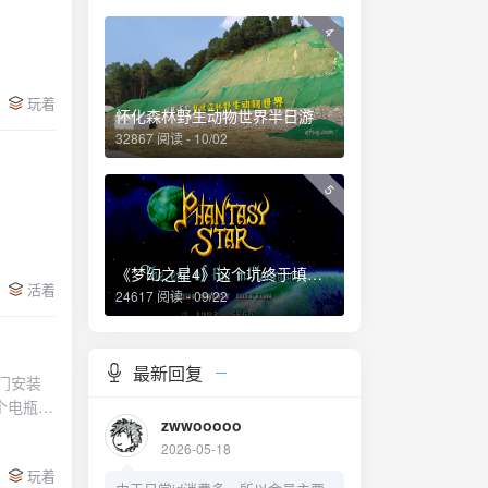
4
玩着
怀化森林野生动物世界半日游
32867 阅读 - 10/02
5
《梦幻之星4》这个坑终于填上了！
活着
24617 阅读 - 09/22
最新回复
上门安装
个电瓶的
zwwooooo
2026-05-18
玩着