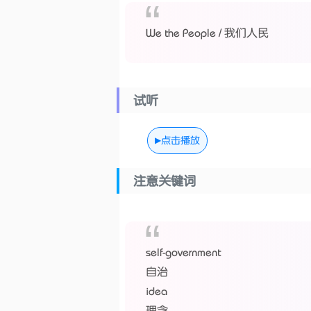
We the People / 我们人民
试听
点击播放
注意关键词
self-government
自治
idea
理念