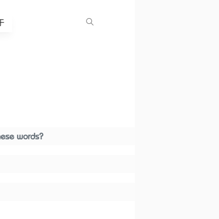
于
these words?