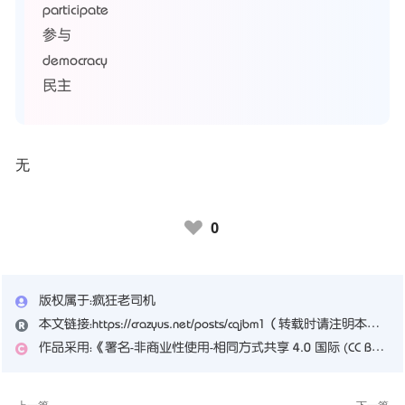
participate
参与
democracy
民主
无
0
♥
版权属于：
疯狂老司机
本文链接：
https://crazyus.net/posts/cqjbm1
（转载时请注明本文出处及文章链接）
作品采用：
《
署名-非商业性使用-相同方式共享 4.0 国际 (CC BY-NC-SA 4.0)