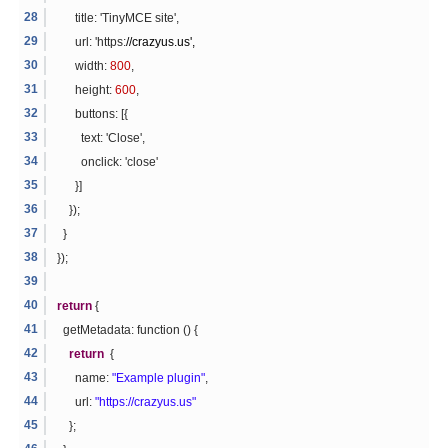
title: 'TinyMCE site',
url: 'https:
//crazyus.us',
width:
800
,
height:
600
,
buttons: [{
text: 'Close',
onclick: 'close'
}]
});
}
});
return
{
getMetadata: function () {
return
{
name:
"Example plugin"
,
url:
"https://crazyus.us"
};