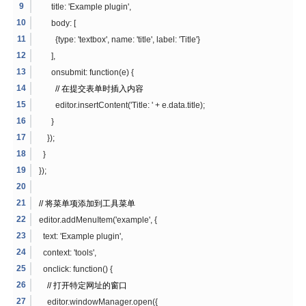
title: 'Example plugin',
body: [
{type: 'textbox', name: 'title', label: 'Title'}
],
onsubmit: function(e) {
// 在提交表单时插入内容
editor.insertContent('Title: ' + e.data.title);
}
});
}
});
// 将菜单项添加到工具菜单
editor.addMenuItem('example', {
text: 'Example plugin',
context: 'tools',
onclick: function() {
// 打开特定网址的窗口
editor.windowManager.open({