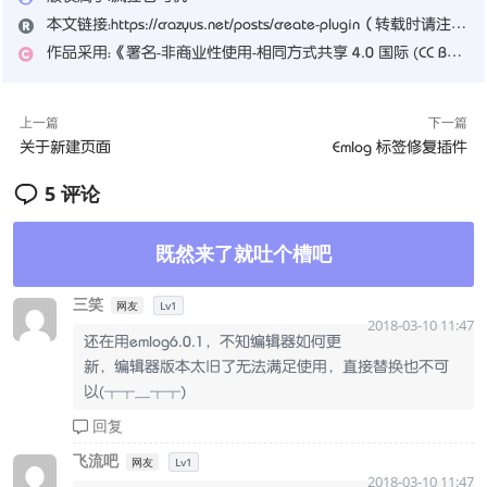
本文链接：
https://crazyus.net/posts/create-plugin
（转载时请注明本文出处及文章链接）
作品采用：
《
署名-非商业性使用-相同方式共享 4.0 国际 (CC BY-NC-SA 4.0)
上一篇
下一篇
关于新建页面
Emlog 标签修复插件
5 评论
既然来了就吐个槽吧
三笑
网友
Lv1
2018-03-10 11:47
还在用emlog6.0.1，不知编辑器如何更
新，编辑器版本太旧了无法满足使用，直接替换也不可
以(┬┬﹏┬┬)
回复
飞流吧
网友
Lv1
2018-03-10 11:47