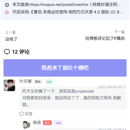
本文链接：
https://crazyus.net/posts/tuieditor
（转载时请注明本文出处及文章链接）
作品采用：
《
署名-非商业性使用-相同方式共享 4.0 国际 (CC BY-NC-SA 4.0)
下一篇
上一篇
给博客评论加了IP属地
没有了
12 评论
既然来了就吐个槽吧
叶开楗
网友
Lv2
2022-08-24 05:11
昨天又折腾了一下，发现还是simplemde
对我更友好很多，就没用这个了，真的和能力有关 抱歉
啦。
回复
疯佬
博主
Lv4