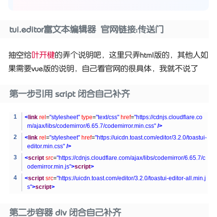
tui.editor富文本编辑器 官网链接：
传送门
抽空给
叶开楗
的弄个说明吧，这里只弄html版的，其他人如
果需要vue版的说明，自己看官网的很具体，我就不说了
第一步引用 script 闭合自己补齐
<
link
rel
=
"stylesheet"
type
=
"text/css"
href
=
"https://cdnjs.cloudflare.co
m/ajax/libs/codemirror/6.65.7/codemirror.min.css"
/>
<
link
rel
=
"stylesheet"
href
=
"https://uicdn.toast.com/editor/3.2.0/toastui-
editor.min.css"
/>
<
script
src
=
"https://cdnjs.cloudflare.com/ajax/libs/codemirror/6.65.7/c
odemirror.min.js"
>
script
>
<
script
src
=
"https://uicdn.toast.com/editor/3.2.0/toastui-editor-all.min.j
s"
>
script
>
第二步容器 div 闭合自己补齐