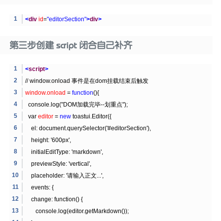
<
div
id
=
"editorSection"
>
div
>
第三步创建 script 闭合自己补齐
<
script
>
// window.onload 事件是在dom挂载结束后触发
window.onload
=
function
(){
console.log("DOM加载完毕--划重点");
var
editor
=
new
toastui.Editor({
el: document.querySelector('#editorSection'),
height: '600px',
initialEditType: 'markdown',
previewStyle: 'vertical',
placeholder: '请输入正文...',
events: {
change: function() {
console.log(editor.getMarkdown());