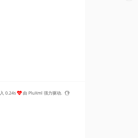
 0.24s
由
PluXml
强力驱动.