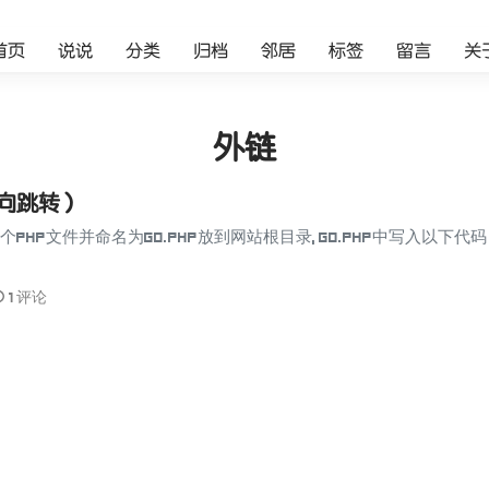
首页
说说
分类
归档
邻居
标签
留言
关
外链
定向跳转）
p文件并命名为go.php放到网站根目录, go.php中写入以下代码
1 评论