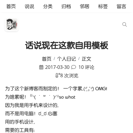
首页
说说
分类
归档
邻居
标签
留言
话说现在这款自用模板
首页
个人日记
正文
2017-03-30
10 评论
8 次浏览
为了这个新博客而制定的！ 一个字累,(ᵒ̤̑ ₀̑ ᵒ̤̑) OMG!
为啥累呢！ ⁽⁽◝( ˙ ꒳ ˙ )◜⁾⁾so what
因为我是用手机来设计的,
而不是用电脑！ರ_ರ 心塞
用的手机设计,
需要的工具有: