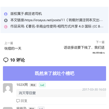
版权属于：
疯狂老司机
本文链接：
https://crazyus.net/posts/11
（转载时请注明本文出处及文章链接）
作品采用：
《
署名-非商业性使用-相同方式共享 4.0 国际 (CC BY-NC-SA 4.0)
下一篇
上一篇
话说多说要下线了，我们还
恍惚的一天
能用啥？
10 评论
既然来了就吐个槽吧
102X网
网友
Lv2
2017-03-30 16:03
消灭零回复
回复
林皓染
网友
Lv1