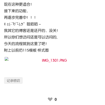
现在这种更适合！
接下来的功能，
再逐步完善中！！！
ꉂ ೭(˵¯̴͒ꇴ¯̴͒˵)౨”哇哈哈～
我其它的博客还是还开的，没关！
所以你们想访问还是可以访问的,
今天的流程就到这里了吧！
附上以前仿115模板 样式图
记录唠叨
0
♥