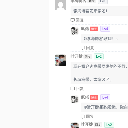
李海博客
Lv1
网友
李海博客前来学习！
回复
疯佬
Lv4
博主
@李海博客：欢迎！~
回复
叶开楗
Lv2
网友
现在我这边宽带网络差的不行
长城宽带，太垃圾了。
回复
疯佬
Lv4
博主
@叶开楗：那也没辙，你
回复
叶开楗
Lv2
网友