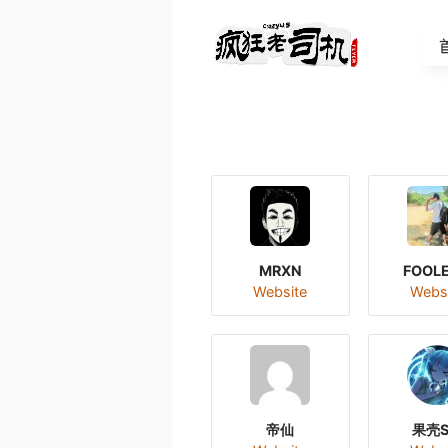
MRXN
FOOL
Website
Webs
帝仙
果壳S