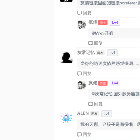
友情链接里面的链接norefere
回复
疯佬
Lv4
博主
@Mrxn：好的
回复
灰常记忆
Lv1
网友
😎你的站速度依然感觉慢啊.....
回复
疯佬
Lv4
博主
@灰常记忆：国外服务器
回复
ALEN
Lv1
网友
我的天哪，这孩子是有多懒，居
回复