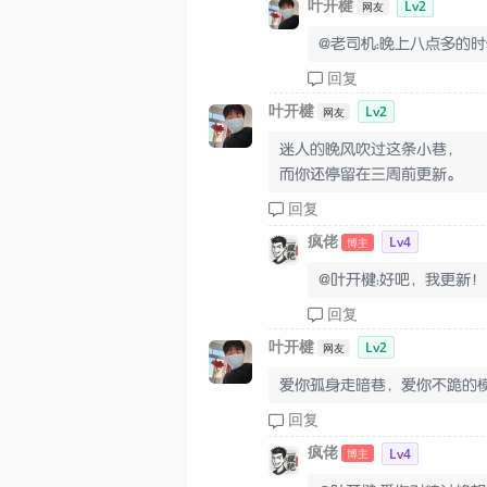
叶开楗
Lv2
网友
@老司机：晚上八点多的
回复
叶开楗
Lv2
网友
迷人的晚风吹过这条小巷，
而你还停留在三周前更新。
回复
疯佬
Lv4
博主
@叶开楗：好吧，我更新！
回复
叶开楗
Lv2
网友
爱你孤身走暗巷，爱你不跪的
回复
疯佬
Lv4
博主