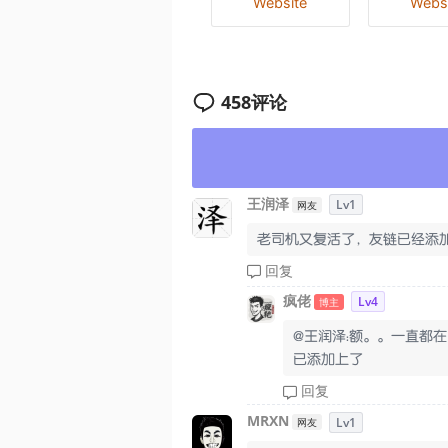
Website
Webs
458
评论
王润泽
Lv1
网友
老司机又复活了，友链已经添
回复
疯佬
Lv4
博主
@王润泽：额。。一直都
已添加上了
回复
MRXN
Lv1
网友