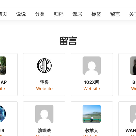
首页
说说
分类
归档
邻居
标签
留言
关
留言
EAP
宅客
102X网
B
ite
Website
Website
We
IR
演绎法
牧羊人
WAN