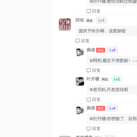
@叶开楗：爱你对峙过绝望
回复
阿和
Lv1
网友
国庆节快乐啊，该更新啦
回复
疯佬
Lv4
博主
@阿和：最近不想更新！~
回复
叶开楗
Lv2
网友
@老司机：开发游戏呢
回复
疯佬
Lv4
博主
@叶开楗：你想错了，没有
回复