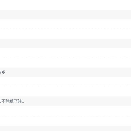
故乡
久不除草了哇。