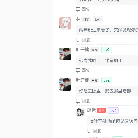
回复
林
Lv1
网友
两年没过来看了，突然发现你的
回复
叶开楗
Lv2
网友
孤身我听了一个星期了
回复
叶开楗
Lv2
网友
你想去哪里，我去哪里陪你
回复
疯佬
Lv4
博主
@叶开楗：你的网站又访
回复