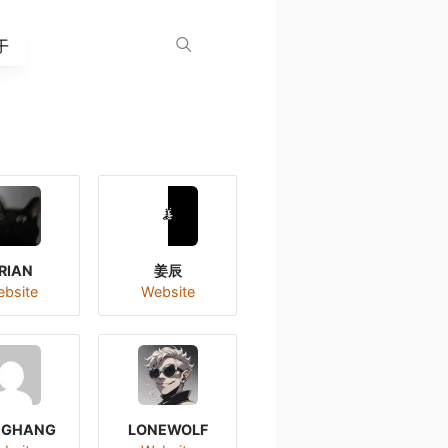
于
RIAN
姜辰
bsite
Website
GHANG
LONEWOLF