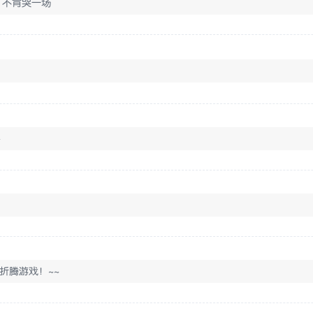
 不肯哭一场
~
折腾游戏！~~