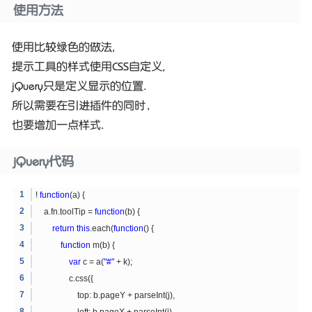
使用方法
使用比较绿色的做法,
提示工具的样式使用CSS自定义,
jQuery只是定义显示的位置.
所以需要在引进插件的同时，
也要增加一点样式.
jQuery代码
!
function
(a) {
a.fn.toolTip =
function
(b) {
return
this
.each(
function
() {
function
m(b) {
var
c = a(
"#"
+ k);
c.css({
top: b.pageY + parseInt(j),
left: b.pageX + parseInt(i)