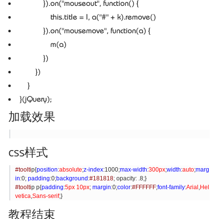
}).on(
"mouseout"
,
function
() {
this
.title = l, a(
"#"
+ k).remove()
}).on(
"mousemove"
,
function
(a) {
m(a)
})
})
}
}(jQuery);
加载效果
css样式
#toolti
p{
position
:
absolute
;
z-index
:1000;
max-width
:
300px
;
width
:
auto
;
marg
in
:0;
padding
:0;
background
:
#181818
; opacity: .8;}
#toolti
p p{
padding
:
5px
10px
;
margin
:0;
color
:
#FFFFFF
;
font-family
:
Arial
,
Hel
vetica
,
Sans-serif
;}
教程结束