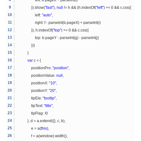
}).show(
"fast"
),
null
!= h && (h.indexOf(
"left"
) >= 0 && c.css({
left:
"auto"
,
right: f - parseInt(b.pageX) + parseInt(i)
}), h.indexOf(
"top"
) >= 0 && c.css({
top: b.pageY - parseInt(g) - parseInt(j)
}))
}
var
c = {
positionPro:
"position"
,
positionValue:
null
,
positionX:
"10"
,
positionY:
"20"
,
tipEle:
"tooltip"
,
tipText:
"title"
,
tipFlag: !0
}, d = a.extend({}, c, b),
e = a(
this
),
f = a(window).width(),