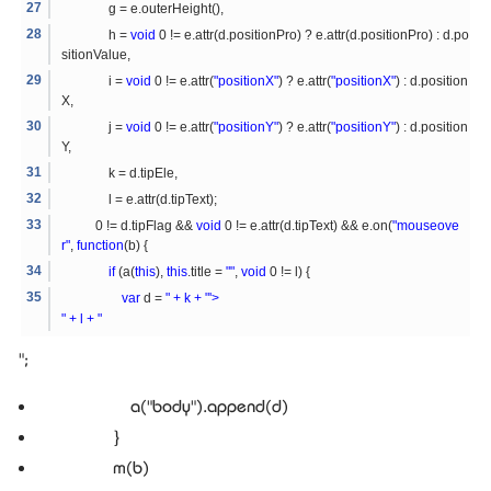
g = e.outerHeight(),
h =
void
0 != e.attr(d.positionPro) ? e.attr(d.positionPro) : d.po
sitionValue,
i =
void
0 != e.attr(
"positionX"
) ? e.attr(
"positionX"
) : d.position
X,
j =
void
0 != e.attr(
"positionY"
) ? e.attr(
"positionY"
) : d.position
Y,
k = d.tipEle,
l = e.attr(d.tipText);
0 != d.tipFlag &&
void
0 != e.attr(d.tipText) && e.on(
"mouseove
r"
,
function
(b) {
if
(a(
this
),
this
.title =
""
,
void
0 != l) {
var
d =
"
+ k +
"'>
" + l +
"
";
a(
"body"
).append(d)
}
m(b)