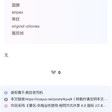
国旗
stripes
条纹
original colonies
殖民地
无
0
♥
版权属于：
疯狂老司机
本文链接：
https://crazyus.net/posts/4yvcj4
（转载时请注明本文出处及文章链接）
作品采用：
《
署名-非商业性使用-相同方式共享 4.0 国际 (CC BY-NC-SA 4.0)