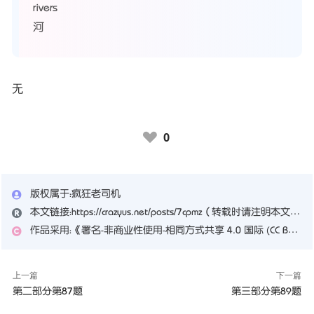
rivers
河
无
0
♥
版权属于：
疯狂老司机
本文链接：
https://crazyus.net/posts/7cpmz
（转载时请注明本文出处及文章链接）
作品采用：
《
署名-非商业性使用-相同方式共享 4.0 国际 (CC BY-NC-SA 4.0)
上一篇
下一篇
第二部分第87题
第三部分第89题