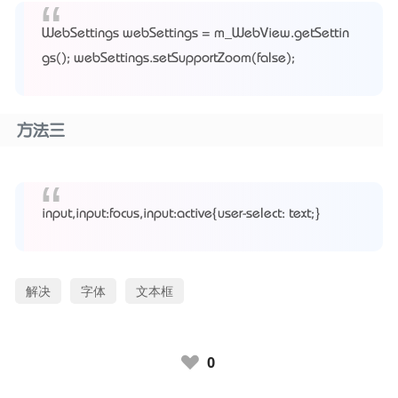
WebSettings webSettings = m_WebView.getSettin
gs(); webSettings.setSupportZoom(false);
方法三
input,input:focus,input:active{user-select: text;}
解决
字体
文本框
0
♥