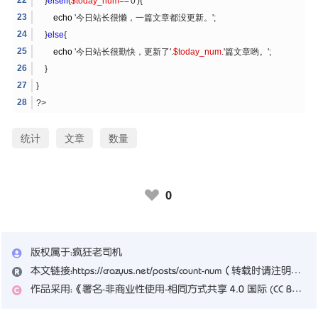
}
elseif
(
$today_num
=='0'){
echo
'今日站长很懒，一篇文章都没更新。';
}
else
{
echo
'今日站长很勤快，更新了'.
$today_num
.'篇文章哟。';
}
}
?>
统计
文章
数量
0
♥
版权属于：
疯狂老司机
本文链接：
https://crazyus.net/posts/count-num
（转载时请注明本文出处及文章链接）
作品采用：
《
署名-非商业性使用-相同方式共享 4.0 国际 (CC BY-NC-SA 4.0)