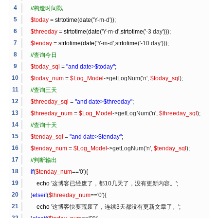
//构造时间戳
$today
=
strtotime
(
date
('Y-m-d'));
$threeday
=
strtotime
(
date
('Y-m-d',
strtotime
('-3 day')));
$tenday
=
strtotime
(
date
('Y-m-d',
strtotime
('-10 day')));
//查询今日
$today_sql
=
"and date>$today"
;
$today_num
=
$Log_Model
->getLogNum('n',
$today_sql
);
//查询三天
$threeday_sql
=
"and date>$threeday"
;
$threeday_num
=
$Log_Model
->getLogNum('n',
$threeday_sql
);
//查询十天
$tenday_sql
=
"and date>$tenday"
;
$tenday_num
=
$Log_Model
->getLogNum('n',
$tenday_sql
);
//判断输出
if
(
$tenday_num
=='0'){
echo
'这博客已经废了，都10几天了，没有更新内容。';
}
elseif
(
$threeday_num
=='0'){
echo
'这博客快要荒废了，连续3天都没有更新文章了。';