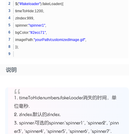
$(
"#fakeloader"
).fakeLoader({
timeToHide:1200,
zIndex:999,
spinner:
"spinner1"
,
bgColor:
"#2ecc71"
,
imagePath:
"yourPath/customizedImage.gif"
,
});
说明
1. timeToHidenumbers：fakeLoader消失的时间，单
位毫秒.
2. zIndex：默认的zIndex.
3. spinner：可选的spinner：'spinner1', 'spinner2', 'pinn
er3', 'spinner4', 'spinner5', 'spinner6', 'spinner7'.