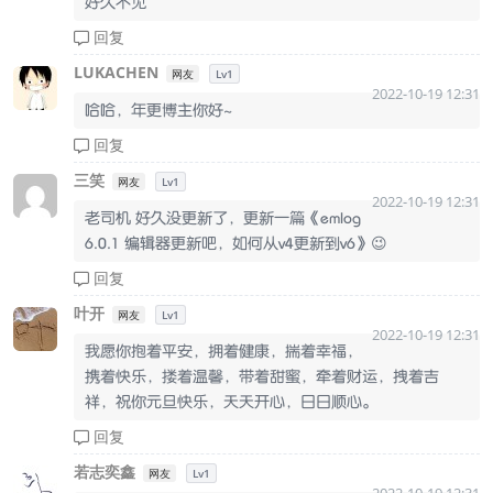
好久不见
回复
LUKACHEN
网友
Lv1
2022-10-19 12:31
哈哈，年更博主你好~
回复
三笑
网友
Lv1
2022-10-19 12:31
老司机 好久没更新了，更新一篇《emlog
6.0.1 编辑器更新吧，如何从v4更新到v6》😉
回复
叶开
网友
Lv1
2022-10-19 12:31
我愿你抱着平安，拥着健康，揣着幸福，
携着快乐，搂着温馨，带着甜蜜，牵着财运，拽着吉
祥，祝你元旦快乐，天天开心，日日顺心。
回复
若志奕鑫
网友
Lv1