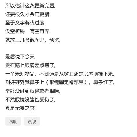
所以估计这次更新完后,
还要很久才会再更新,
至于文字游戏进度,
没空折腾，有空再弄,
就放上几张截图吧，预览,
最后说下今天,
走在路上眼睛差点瞎了,
一个未知物品，不知道是从树上还是房屋顶掉下来,
刚好砸到我鼻子上（眼镜固定帽那里），鼻子红了,
幸好没砸到眼镜或者眼睛,
不然眼镜没瞎也受伤了,
真是无妄之灾!
唠叨
说说