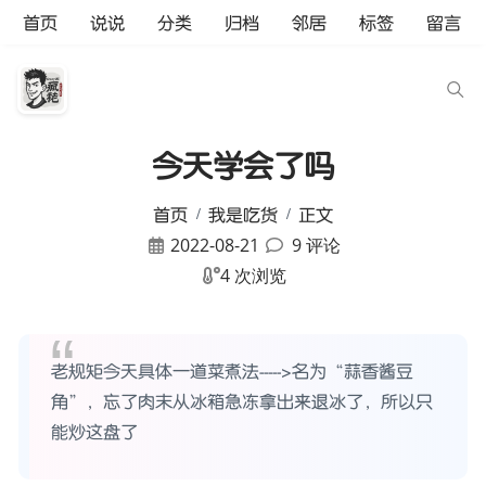
首页
说说
分类
归档
邻居
标签
留言
今天学会了吗
首页
我是吃货
正文
2022-08-21
9 评论
4 次浏览
老规矩今天具体一道菜煮法----->名为“蒜香酱豆
角”，忘了肉末从冰箱急冻拿出来退冰了，所以只
能炒这盘了