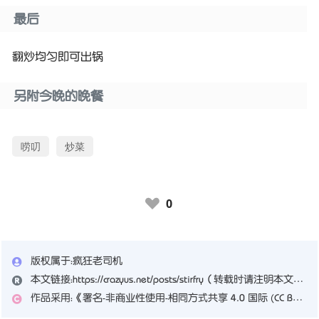
最后
翻炒均匀即可出锅
另附今晚的晚餐
唠叨
炒菜
0
♥
版权属于：
疯狂老司机
本文链接：
https://crazyus.net/posts/stirfry
（转载时请注明本文出处及文章链接）
作品采用：
《
署名-非商业性使用-相同方式共享 4.0 国际 (CC BY-NC-SA 4.0)