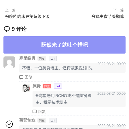
上一篇
下一篇
今晚的肉末豆角超级下饭
今晚主食芋头焖鸭
9 评论
既然来了就吐个槽吧
寒星皓月
网友
Lv1
2022-08-21 00:09
不错，一位美食博主，还有做饭说明书。
回复
疯佬
博主
Lv4
2022-08-21 00:09
@寒星皓月：NONO我不是美食博
主，我是技术博主
回复
菊部制造
网友
Lv1
2022-08-21 00:09