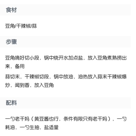
食材
豆角/干辣椒/蒜
步骤
豆角摘好切小段，锅中烧开水加点盐，放入豆角煮熟捞出
来，备用
蒜切末，干辣椒切段，锅中放油，油热放入蒜末干辣椒爆
炒，闻到香，放入豆角
配料
一勺老干妈（黄豆酱也行，条件有限只有老干妈），一勺
耗油，一勺生抽，盐适量