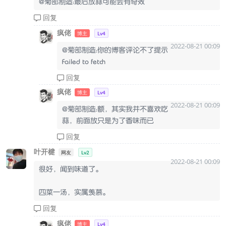
@菊部制造：最后放蒜可能会有奇效
回复
疯佬
博主
Lv4
2022-08-21 00:09
@菊部制造：你的博客评论不了提示
Failed to fetch
回复
疯佬
博主
Lv4
2022-08-21 00:09
@菊部制造：额，其实我并不喜欢吃
蒜，前面放只是为了香味而已
回复
叶开楗
网友
Lv2
2022-08-21 00:09
很好，闻到味道了。
四菜一汤，实属羡慕。
回复
疯佬
博主
Lv4