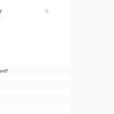
于
ent?