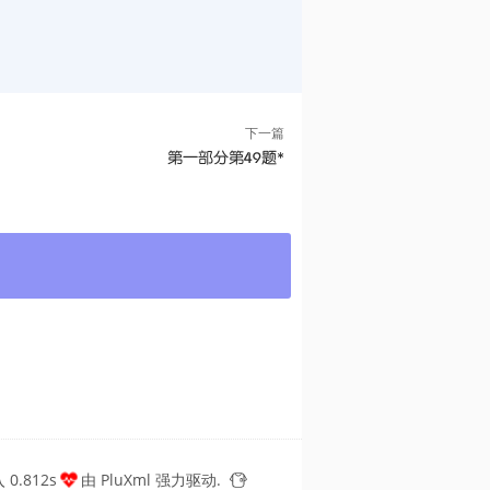
下一篇
第一部分第49题*
0.812s
由
PluXml
强力驱动.