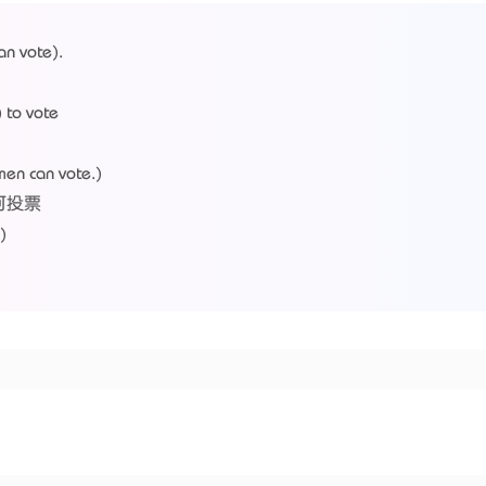
an vote).
 to vote
men can vote.)
可投票
)