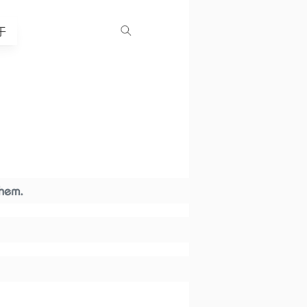
于
them.