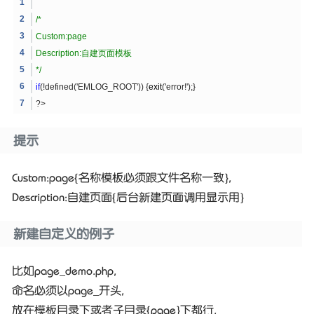
/*
Custom:page
Description:自建页面模板
*/
if
(!defined('EMLOG_ROOT')) {
exit
('error!');}
?>
提示
Custom:page{名称模板必须跟文件名称一致},
Description:自建页面{后台新建页面调用显示用}
新建自定义的例子
比如page_demo.php,
命名必须以page_开头,
放在模板目录下或者子目录{page}下都行,