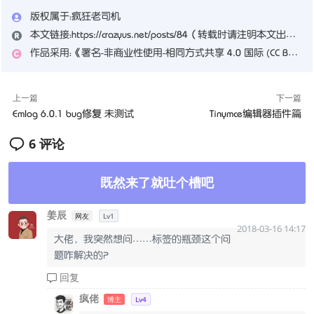
版权属于：
疯狂老司机
本文链接：
https://crazyus.net/posts/84
（转载时请注明本文出处及文章链接）
作品采用：
《
署名-非商业性使用-相同方式共享 4.0 国际 (CC BY-NC-SA 4.0)
上一篇
下一篇
Emlog 6.0.1 bug修复 未测试
Tinymce编辑器插件篇
6 评论
既然来了就吐个槽吧
姜辰
网友
Lv1
2018-03-16 14:17
大佬，我突然想问……标签的瓶颈这个问
题咋解决的？
回复
疯佬
博主
Lv4