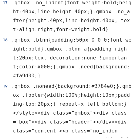
.qmbox .no_indent{font-weight:bold;heig
ht:40px;line-height:40px;}.qmbox .no_a
fter{height:40px;line-height:40px; tex
t-align:right;font-weight:bold}
.qmbox .btnn{padding:50px 0 0 0;font-we
ight:bold}.qmbox .btnn a{padding-righ
t:20px;text-decoration:none !importan
t;color:#000;}.qmbox .need{background:
#fa9d00;}
.qmbox .noneed{background:#3784e0;}.qmb
ox .footer{width:100%;height:10px;padd
ing-top:20px;) repeat-x left bottom;}
</style><div class="qmbox"><div class
="box"><div class="header"></div><div
class="content"><p class="no_inden