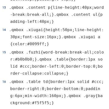
.qmbox .content p{line-height:40px;word
-break:break-all;}.qmbox .content ul{p
adding-left:40px;}
.qmbox .xiugai{height:50px;line-height:
30px;font-size:16px;}.qmbox .xiugai a
{color:#0099ff;}
.qmbox .fuzhi{word-break:break-all;colo
r:#b0b0b0;}.qmbox .table{border:1px so
lid #ccc;border-left:0;border-top:0;bo
rder-collapse:collapse;}
.qmbox .table td{border:1px solid #ccc;
border-right:0;border-bottom:0;paddin
g:6px;min-width:160px;}.qmbox .gray{ba
ckground:#f5f5f5;}