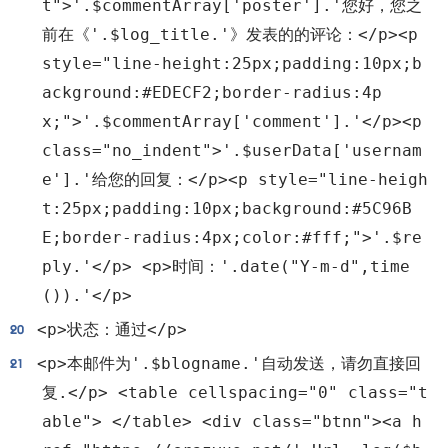
t">'.$commentArray['poster'].'您好，您之
前在《'.$log_title.'》发表的的评论：</p><p
style="line-height:25px;padding:10px;b
ackground:#EDECF2;border-radius:4p
x;">'.$commentArray['comment'].'</p><p
class="no_indent">'.$userData['usernam
e'].'给您的回复：</p><p style="line-heigh
t:25px;padding:10px;background:#5C96B
E;border-radius:4px;color:#fff;">'.$re
ply.'</p> <p>时间：'.date("Y-m-d",time
()).'</p>
<p>状态：通过</p>
<p>本邮件为'.$blogname.'自动发送，请勿直接回
复.</p> <table cellspacing="0" class="t
able"> </table> <div class="btnn"><a h