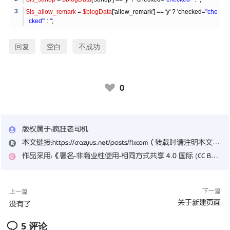
$is_allow_remark
=
$blogData
['allow_remark'] == 'y' ? 'checked=
"che
cked"
' :
''
;
回复
空白
不成功
0
♥
版权属于：
疯狂老司机
本文链接：
https://crazyus.net/posts/fixcom
（转载时请注明本文出处及文章链接）
作品采用：
《
署名-非商业性使用-相同方式共享 4.0 国际 (CC BY-NC-SA 4.0)
下一篇
上一篇
关于新建页面
没有了
5 评论