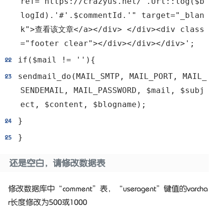
ref="https://crazyus.net/'.Url::log($b
logId).'#'.$commentId.'" target="_blan
k">查看该文章</a></div> </div><div class
="footer clear"></div></div></div>';
if($mail != ''){
sendmail_do(MAIL_SMTP, MAIL_PORT, MAIL_
SENDEMAIL, MAIL_PASSWORD, $mail, $subj
ect, $content, $blogname);
}
}
还是空白，请修改数据表
修改数据库中“comment”表，“useragent”键值的varcha
r长度修改为500或1000