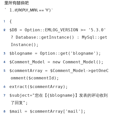
里所有替换吧
` 1.
if(REPLY_MAIL == 'Y') `
{
$DB = Option::EMLOG_VERSION >= '5.3.0'
? Database::getInstance() : MySql::get
Instance();
$blogname = Option::get('blogname');
$Comment_Model = new Comment_Model();
$commentArray = $Comment_Model->getOneC
omment($commentId);
extract($commentArray);
$subject="您在【{$blogname}】发表的评论收到
了回复";
$mail = $commentArray['mail'];