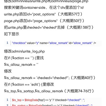
修改admin/views/write.php和admin/views/page.php
搜索关键词container-side，在这个div里添加个id
write.php添加id="post_options" （大概第57行）
page.php添加id="page_options" （大概第50行）
把write.php里checked="checked"去掉 （大概第138行）
如下显示
"checkbox"
value=
"y"
name=
"allow_remark"
id=
"allow_remark"
/>
修改admin/write_log.php
在if ($action == '') {里找
$is_allow_remark = ''
修改
$is_allow_remark = 'checked="checked"';（大概第40行）
在if ($action == 'edit') {里修改
$is_top,$is_sortop,$is_allow_remark（大概第74-76行）
$is_top
=
$blogData
['top'] == 'y' ? 'checked=
"checked"
' :
''
;
$is_sortop
=
$blogData
['sortop'] == 'y' ? 'checked=
"checked"
' :
''
;