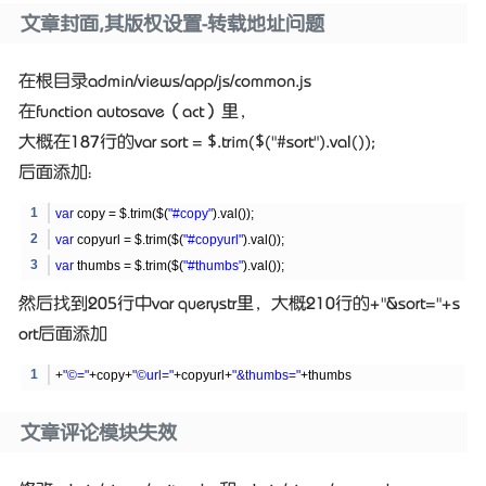
文章封面,其版权设置-转载地址问题
在根目录admin/views/app/js/common.js
在function autosave（act）里，
大概在187行的var sort = $.trim($("#sort").val());
后面添加：
var
copy = $.trim($(
"#copy"
).val());
var
copyurl = $.trim($(
"#copyurl"
).val());
var
thumbs = $.trim($(
"#thumbs"
).val());
然后找到205行中var querystr里，大概210行的+"&sort="+s
ort后面添加
+
"©="
+copy+
"©url="
+copyurl+
"&thumbs="
+thumbs
文章评论模块失效