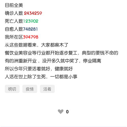
目前全美
确诊人数
2434259
死亡人数
123902
自愈人数
748281
我所在区
394798
从这些数据看来，大家都麻木了
餐饮业美容业等行业都开始逐步复工，典型的要钱不命的
有的洲重新开业 ，没开多久就中奖了，停业隔离
所以今年只要活着就好，健康就好
人活在世上除了生死，一切都是小事
唠叨
疫情
活着
0
♥