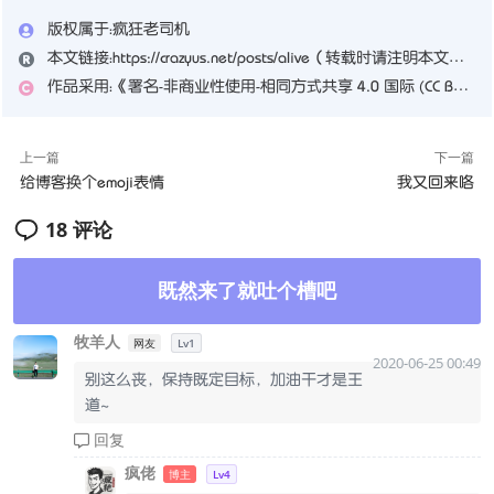
版权属于：
疯狂老司机
本文链接：
https://crazyus.net/posts/alive
（转载时请注明本文出处及文章链接）
作品采用：
《
署名-非商业性使用-相同方式共享 4.0 国际 (CC BY-NC-SA 4.0)
上一篇
下一篇
给博客换个emoji表情
我又回来咯
18 评论
既然来了就吐个槽吧
牧羊人
网友
Lv1
2020-06-25 00:49
别这么丧，保持既定目标，加油干才是王
道~
回复
疯佬
博主
Lv4