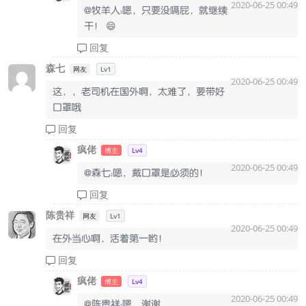
2020-06-25 00:49
@牧羊人：嗯，只要没嗝屁，就继续
干！ 😄
回复
森七
网友
Lv1
2020-06-25 00:49
这，，老司机在国外啊，太难了，要带好
口罩哦
回复
疯佬
博主
Lv4
2020-06-25 00:49
@森七：嗯，戴口罩是必须的！
回复
陈贵祥
网友
Lv1
2020-06-25 00:49
在外当心啊，活着第一哟！
回复
疯佬
博主
Lv4
2020-06-25 00:49
@陈贵祥：嗯，谢谢