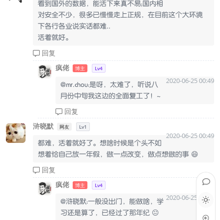
看到国外的数据，能活下来真不易；国内相
对安全不少，很多已慢慢走上正规，在目前这个大环境
下各行各业说实话都难..
活着就好。
回复
疯佬
博主
Lv4
2020-06-25 00:49
@mr.chou：是呀，太难了，听说八
月份中旬我这边的全面复工了！~
回复
浒晓默
网友
Lv1
2020-06-25 00:49
都难，活着就好了。想啥时候是个头不如
想着给自己放一年假，做一点改变，做点想做的事 😄
回复
疯佬
博主
Lv4
2020-06-25 00:49
@浒晓默：一般没出门，能做啥，学
习还是算了，已经过了那年纪 😐