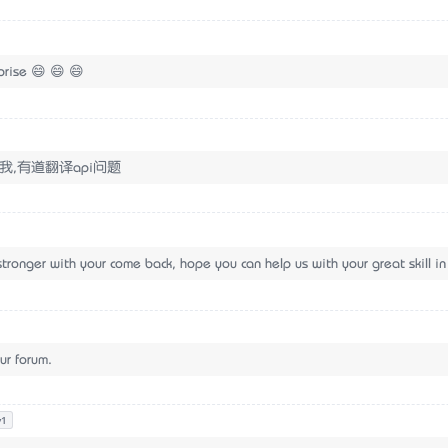
ise 😄 😄 😄
我,有道翻译api问题
tronger with your come back, hope you can help us with your great skill in
ur forum.
v1