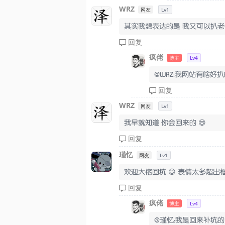
WRZ
网友
Lv1
其实我想表达的是 我又可以扒老
回复
疯佬
博主
Lv4
@WRZ：我网站有啥好
回复
WRZ
网友
Lv1
我早就知道 你会回来的 😄
回复
瑾忆
网友
Lv1
欢迎大佬回坑 😃 表情太多超出
回复
疯佬
博主
Lv4
@瑾忆：我是回来补坑的