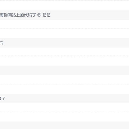
哥你网站上的代码了 😄 哈哈
扒的
框了