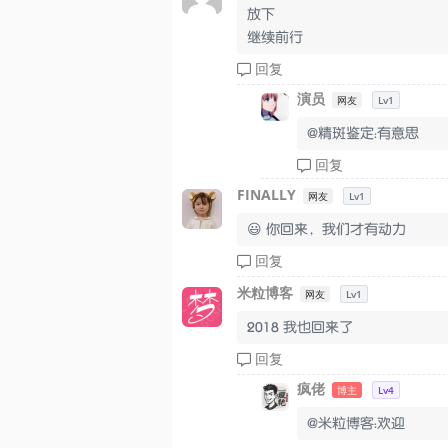
放下
继续前行
回复
演员
网友
Lv1
@精斑鉴定：有意思
回复
FINALLY
网友
Lv1
😃 你回来，我们才有动力
回复
米粒博客
网友
Lv1
2018 我也回来了
回复
疯佬
博主
Lv4
@米粒博客：欢迎