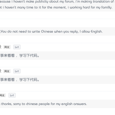
ause i haven't make publicity about my forum, i'm making translation of
But i haven't many time to it for the moment, i working hard for my familly.
You do not need to write Chinese when you reply, I allow English.
设
网友
Lv1
没事来看看 ，学习下代码。
设
网友
Lv1
没事来看看 ，学习下代码。
网友
Lv1
anks, sorry to chinese people for my english answers.