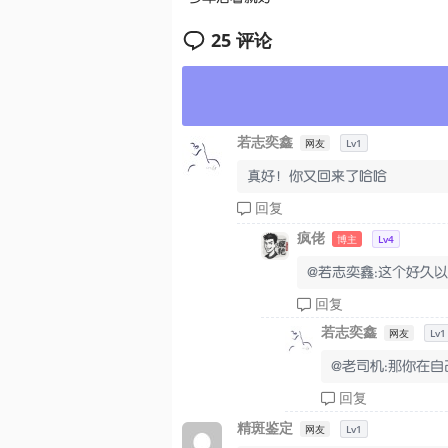
25 评论
若志奕鑫
网友
Lv1
真好！你又回来了哈哈
回复
疯佬
博主
Lv4
@若志奕鑫:这个好久以
回复
若志奕鑫
网友
Lv1
@老司机:那你在自
回复
精斑鉴定
网友
Lv1