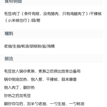
食材明细
毛豆/肉丁（条件有限，没有猪肉，只有鸡腿肉了）/干辣椒
（小米椒也行）/蒜/葱
辅料
老抽/生抽/蚝油/胡椒粉/盐/鸡精
做法
毛豆放入锅中煮熟，煮熟之后捞出放旁边备用
锅中倒油加热，倒入葱，干辣椒，蒜末爆香
倒入肉丁，翻炒热
炒热之后加毛豆
翻炒均匀后，加半勺老抽，一勺生抽，一勺蚝油