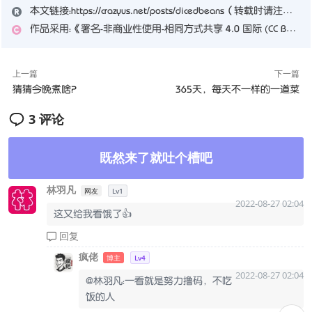
本文链接：
https://crazyus.net/posts/dicedbeans
（转载时请注明本文出处及文章链接）
作品采用：
《
署名-非商业性使用-相同方式共享 4.0 国际 (CC BY-NC-SA 4.0)
上一篇
下一篇
猜猜今晚煮啥？
365天，每天不一样的一道菜
3 评论
既然来了就吐个槽吧
林羽凡
网友
Lv1
2022-08-27 02:04
这又给我看饿了👍
回复
疯佬
博主
Lv4
2022-08-27 02:04
@林羽凡：一看就是努力撸码，不吃
饭的人