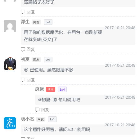
这篇帖子太好了
回复
浮生
网友
Lv1
2017-10-21 20:48
用了你的数据库优化，在后台一点刷新缓
存就变成{英文}了
回复
初夏
网友
Lv1
2017-10-21 20:48
😎 已使用。虽然数据不多
回复
疯佬
博主
Lv4
2017-10-21 20:48
@初夏: 嗯 想用就用吧
回复
杨小杰
网友
Lv1
2017-10-21 20:48
这个插件好厉害，请问5.3.1能用吗