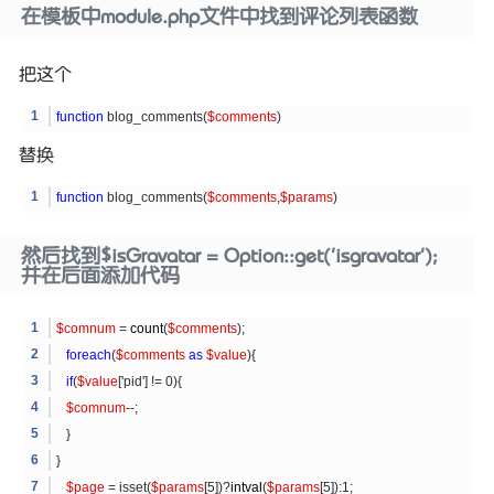
在模板中module.php文件中找到评论列表函数
把这个
function
blog_comments(
$comments
)
替换
function
blog_comments(
$comments
,
$params
)
然后找到$isGravatar = Option::get('isgravatar');
并在后面添加代码
$comnum
=
count
(
$comments
);
foreach
(
$comments
as
$value
){
if
(
$value
['pid'] != 0){
$comnum
--;
}
}
$page
= isset(
$params
[5])?
intval
(
$params
[5]):1;