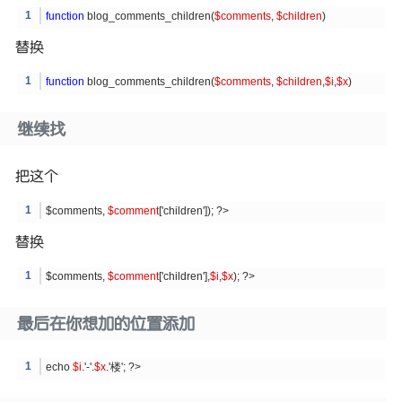
function
blog_comments_children(
$comments
,
$children
)
替换
function
blog_comments_children(
$comments
,
$children
,
$i
,
$x
)
继续找
把这个
$comments,
$comment
['children']); ?>
替换
$comments,
$comment
['children'],
$i
,
$x
); ?>
最后在你想加的位置添加
echo
$i
.'-'.
$x
.'楼'; ?>