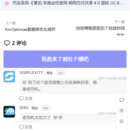
作品采用：
《
署名-非商业性使用-相同方式共享 4.0 国际 (CC BY-NC-SA 4.0)
下一篇
上一篇
给你博客底部加个自动时间
Em-Optimize数据库优化插件
版权
2 评论
既然来了就吐个槽吧
SIMPLEXITY
网友
Lv1
2017-10-04 21:50
😄 有了这个留言板看上去会清晰好多，感
谢老司机。
回复
WRZ
网友
Lv1
2017-10-04 21:50
老司机太给力了 🤓 🤓
回复