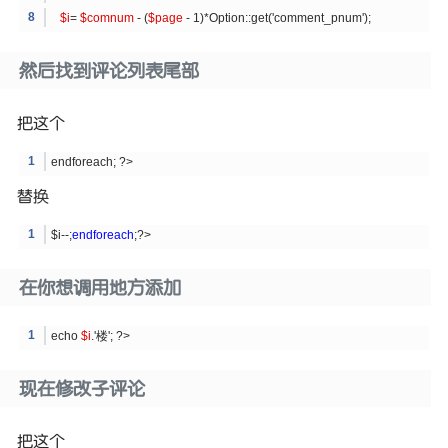
$i
=
$comnum
- (
$page
- 1)*Option::get('comment_pnum');
然后找到评论列表尾部
把这个
endforeach; ?>
替换
$i--;
endforeach
;?>
在你想调用地方添加
echo
$i
.'楼'; ?>
现在修改子评论
把这个