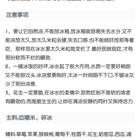
注意事项
1、要让它自然凉,不能放冰箱,放冰箱就容易失去水分.又不
能凉放太久,放太久米粒会硬,失去口感.也不能做好放那等着
吃，那样泡在冰水里太久米粒就变烂了.最好现做现吃,才有
那份软而不烂的嚼劲.
2、一碗冰饭的好坏,冰水起了很大作用,水质一定要好稍甜
又不能甜过头.冰凉度要刚好,太冰一时间咽不下口,不够冰又
少了那份凉意.
3、花生一定要脆,在冰水的柔情中,忽然吃到不是软的或者
有嚼劲的,而是脆生生的,让你在清凉安静的同时又保持活力.
主料：血糯米、碎冰
辅料：草莓,苹果,猕猴桃,葡萄干,桂圆干,花生,哈密瓜,西瓜,调