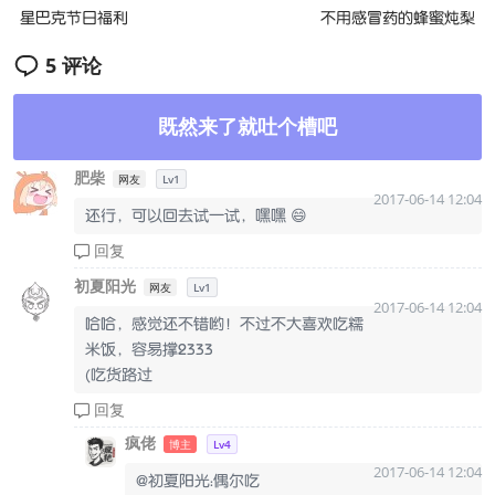
星巴克节日福利
不用感冒药的蜂蜜炖梨
5 评论
既然来了就吐个槽吧
肥柴
网友
Lv1
2017-06-14 12:04
还行，可以回去试一试，嘿嘿 😄
回复
初夏阳光
网友
Lv1
2017-06-14 12:04
哈哈，感觉还不错哟！不过不大喜欢吃糯
米饭，容易撑2333
(吃货路过
回复
疯佬
博主
Lv4
2017-06-14 12:04
@初夏阳光：偶尔吃