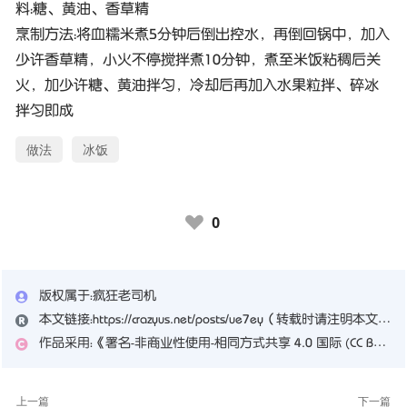
料：糖、黄油、香草精
烹制方法：将血糯米煮5分钟后倒出控水，再倒回锅中，加入
少许香草精，小火不停搅拌煮10分钟，煮至米饭粘稠后关
火，加少许糖、黄油拌匀，冷却后再加入水果粒拌、碎冰
拌匀即成
做法
冰饭
0
♥
版权属于：
疯狂老司机
本文链接：
https://crazyus.net/posts/ue7ey
（转载时请注明本文出处及文章链接）
作品采用：
《
署名-非商业性使用-相同方式共享 4.0 国际 (CC BY-NC-SA 4.0)
上一篇
下一篇