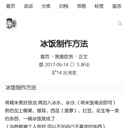
首页
说说
分类
归档
邻居
标签
留言
冰饭制作方法
首页
我是吃货
正文
2017-06-14
5 评论
14 次浏览
冰饭制作方法
将糯米煮好放凉,再加入冰水、冰沙,（将米饭淹没即可）
然后加上椰果、银耳、西瓜（菠萝）、红豆、花生等一类
的东西，一碗冰饭就成了
（当然根据个人所好,可以不加自己不喜欢的东西）