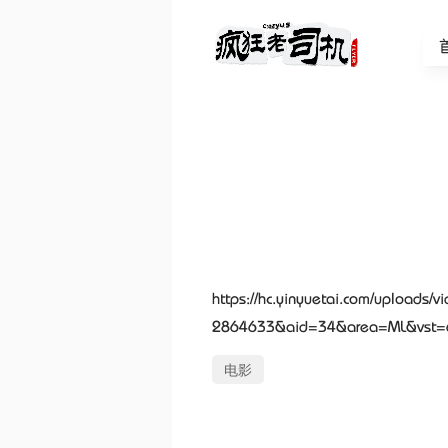
https://hc.yinyuetai.com/uplo
2864633&aid=34&area=ML&vst=
电影