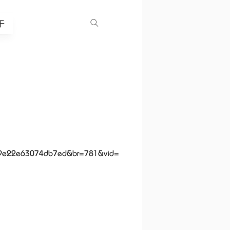
于
c=09e22e63074db7ed&br=781&vid=