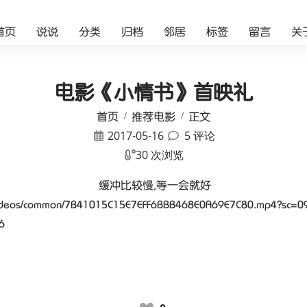
首页
说说
分类
归档
邻居
标签
留言
关
电影《小情书》首映礼
首页
推荐电影
正文
2017-05-16
5 评论
30 次浏览
缓冲比较慢,等一会就好
ads/videos/common/7B41015C15E7EFF6BBB468E0A69E7C80.mp4?s
6