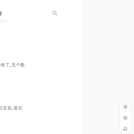
于
啥了, 充个数
后安装, 最后