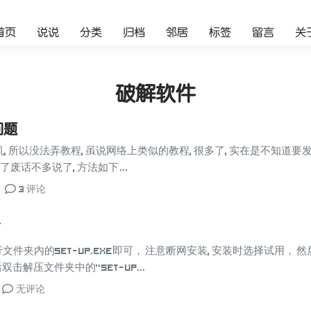
首页
说说
分类
归档
邻居
标签
留言
关
破解软件
问题
 所以没法弄教程, 虽说网络上类似的教程, 很多了, 实在是不知道要发
了废话不多说了, 方法如下 ...
3 评论
丁
件夹内的Set-up.exe即可， 注意断网安装, 安装时选择试用， 然
双击解压文件夹中的"Set-up...
无评论