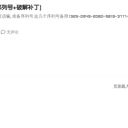
程[序列号+破解补丁]
准备序列号 这几个序列号备用 1325-0949-2080-9819-3777-32
无评论
页面载入 