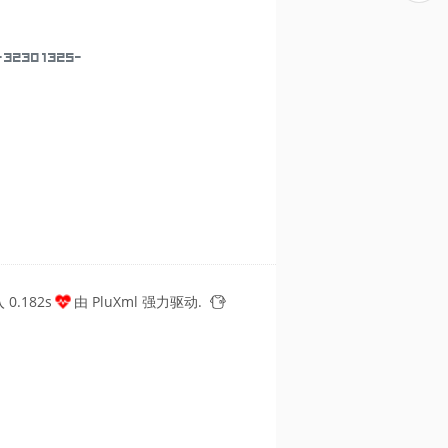
30 1325-
0.182s
由
PluXml
强力驱动.