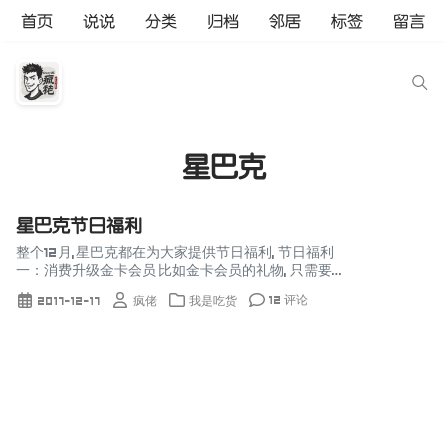
首页
说说
分类
归档
邻居
标签
留言
星巴克
星巴克节日福利
整个12月,星巴克都在为大家提供节日福利, 节日福利
一：消费升级金卡会员 比如金卡会员的礼物, 只需要注
册一张会员卡或者下载星巴克的app, 当你第一次在星
12 评论
2017-12-17
疯佬
我是吃货
巴克消费时, 就可以自动成为金卡会员, ...