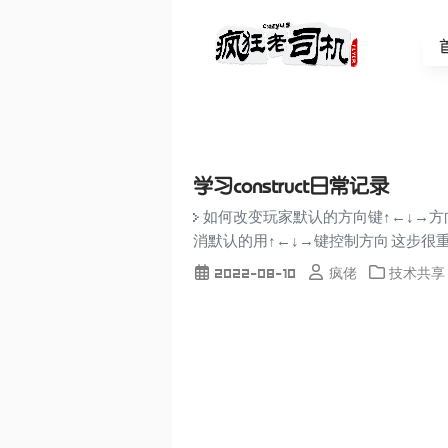
学习construct日常记录
> 如何改变玩家默认的方向键↑←↓→方向的
消默认的用↑←↓→键控制方向 这步很重要 ![
2022-08-10
疯佬
技术共享