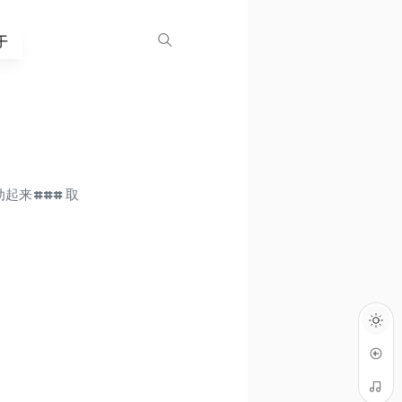
于
起来 ### 取