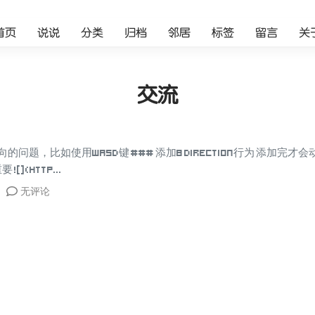
首页
说说
分类
归档
邻居
标签
留言
关
交流
问题，比如使用WASD键 ### 添加8 Direction行为 添加完才会动
](http...
无评论