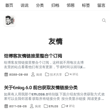
首页
说说
分类
归档
邻居
标签
留言
友情
给博客友情链接里整合个订阅
给博客友情链接里整合个订阅，这样就不用每次去博
友里的站点看看他们有没有更新，节省时间 以前玩EM
LOG的时候有个插件，小松的LastRss插件 用到的类
4 评论
2022-08-22
疯佬
技术共享
lastRSS 0.9.4 ， 作者很久没更新...
关于Emlog 6.0 前台获取友情链接分类
如果有人用我那个Emlog6.0特别版 下面介绍友情分类获取方式 效
果可以去我邻居看 获取所有链接分类 按分类显示链接 阅读更多 关
于E...
2 评论
2017-08-05
疯佬
Emlog