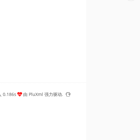
0.186s
由
PluXml
强力驱动.