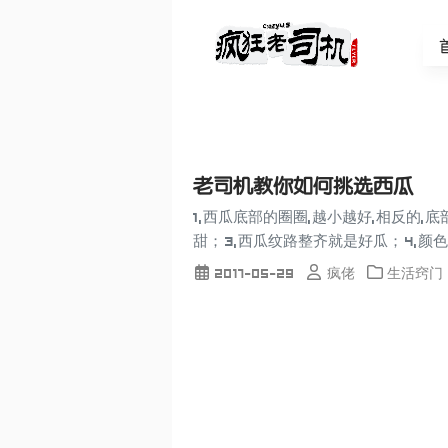
老司机教你如何挑选西瓜
1,西瓜底部的圈圈,越小越好,相反的,
甜； 3,西瓜纹路整齐就是好瓜； 4,颜色
2017-05-29
疯佬
生活窍门