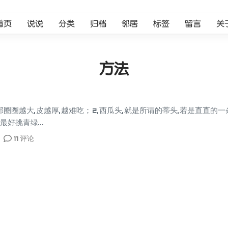
首页
说说
分类
归档
邻居
标签
留言
关
方法
底部圈圈越大,皮越厚,越难吃； 2,西瓜头,就是所谓的蒂头,若是直直的
最好挑青绿...
11 评论