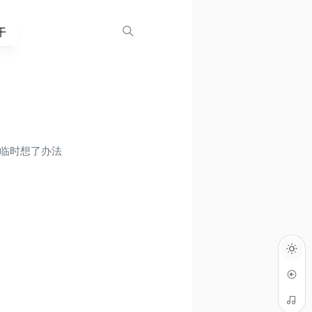
于
就临时想了办法