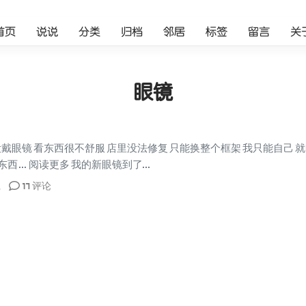
首页
说说
分类
归档
邻居
标签
留言
关
眼镜
戴眼镜 看东西很不舒服 店里没法修复 只能换整个框架 我只能自己 
... 阅读更多 我的新眼镜到了...
17 评论
记