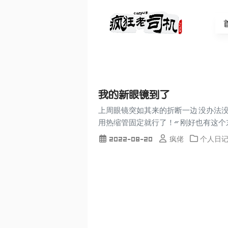
我的新眼镜到了
上周眼镜突如其来的折断一边 没办法没
用热缩管固定就行了！~ 刚好也有这个东西 
2022-08-20
疯佬
个人日