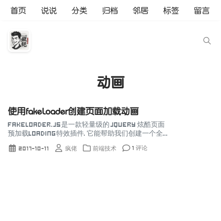
首页
说说
分类
归档
邻居
标签
留言
动画
使用fakeLoader创建页面加载动画
fakeLoader.js是一款轻量级的 jQuery 炫酷页面
预加载Loading特效插件. 它能帮助我们创建一个全屏
遮罩效果的旋转loading效果来模拟页面预加载过程.
1 评论
2017-10-11
疯佬
前端技术
使用方法 HTML ...