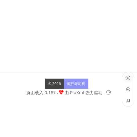
© 2026
疯狂老司机
页面载入 0.187s
由
PluXml
强力驱动.