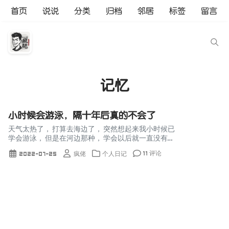
首页
说说
分类
归档
邻居
标签
留言
记忆
小时候会游泳，隔十年后真的不会了
天气太热了， 打算去海边了， 突然想起来我小时候已
学会游泳， 但是在河边那种， 学会以后就一直没有下
过水了.. 隔十年后我还会游泳吗？ 到了目的地，下
11 评论
2022-07-25
疯佬
个人日记
水， 我去 这海水... 阅读更多 小时候会游泳，...