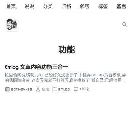
首页
说说
分类
归档
邻居
标签
留言
功能
Emlog 文章内容功能三合一
忙里偷闲 先唠叨几句, 已经好久没更新了 手机弄Emlog后台模板,弄
的我眼睛疲劳, 这次弄完就不打算弄后台模板了, 我自己,已经够用了,
不折腾了后台了,太累了, 就在这两天发布,大家请关注吧! 上...
7 评论
2017-04-23
疯佬
Emlog