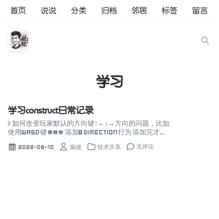
首页
说说
分类
归档
邻居
标签
留言
学习
学习construct日常记录
> 如何改变玩家默认的方向键↑←↓→方向的问题，比如
使用WASD键 ### 添加8 Direction行为 添加完才会
动起来 ### 取消默认的用↑←↓→键控制方向 这步很
无评论
2022-08-10
疯佬
技术共享
重要 ![](http...