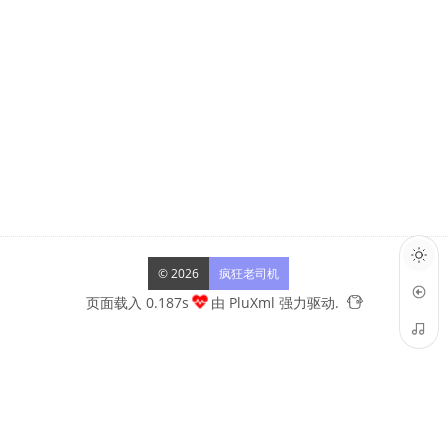
© 2026
疯狂老司机
页面载入 0.187s
由
PluXml
强力驱动.