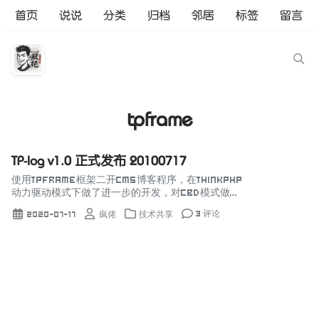
首页
说说
分类
归档
邻居
标签
留言
tpframe
TP-log v1.0 正式发布 20100717
使用TPFrame框架二开CMS博客程序，在ThinkPHP
动力驱动模式下做了进一步的开发，对CBD模式做了
更深的强化，优化核心，减少依赖，为个人或企业建
3 评论
2020-07-17
疯佬
技术共享
站提供高效、快速解决的方案，是你快速做在线成
品...