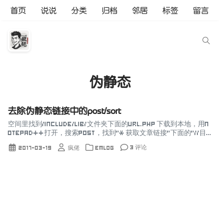
首页
说说
分类
归档
邻居
标签
留言
伪静态
去除伪静态链接中的post/sort
空间里找到/include/lib/文件夹下面的url.php 下载到本地，用n
otepad++打开，搜索post，找到“* 获取文章链接”下面的“//目
录”下 “case '1'://静态 ...
3 评论
2017-03-19
疯佬
Emlog