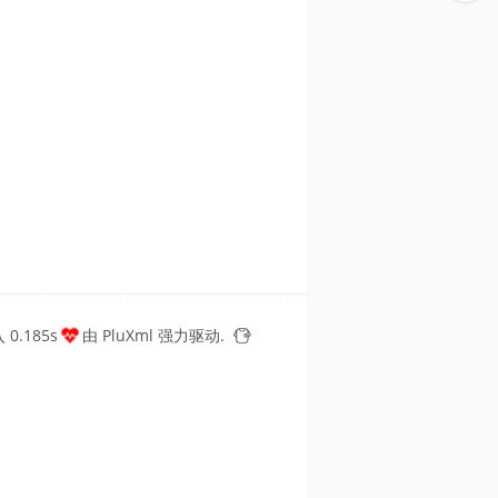
0.185s
由
PluXml
强力驱动.