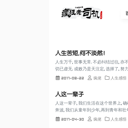
人生苦短,何不淡然！
人生万千, 世事无常. 不必纠结过往, 亦
切已虚无. 成败乃是天注定, 选择了, 努力
2017-08-22
疯佬
人生感悟
人这一辈子
人这一辈子, 我们生活在这个世界上, 
奔波, 我们从童年到少年,再到青年和壮年,
2017-04-30
疯佬
人生感悟