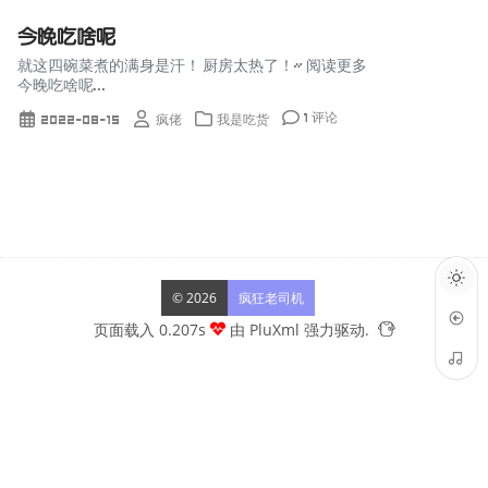
今晚吃啥呢
就这四碗菜煮的满身是汗！ 厨房太热了！~ 阅读更多
今晚吃啥呢...
1 评论
2022-08-15
疯佬
我是吃货
© 2026
疯狂老司机
页面载入 0.207s
由
PluXml
强力驱动.