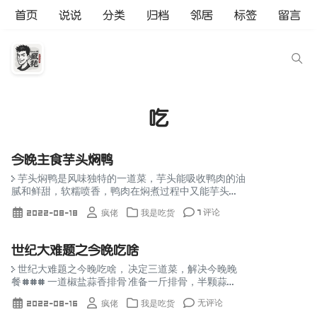
首页
说说
分类
归档
邻居
标签
留言
吃
今晚主食芋头焖鸭
> 芋头焖鸭是风味独特的一道菜，芋头能吸收鸭肉的油
腻和鲜甜，软糯喷香，鸭肉在焖煮过程中又能芋头香
味融合交汇，令人回味无穷。忌与香蕉同食，鸭肉不
7 评论
2022-08-18
疯佬
我是吃货
可与桑葚、鳖同食 ### 食材明细 准备一直舍不得吃...
世纪大难题之今晚吃啥
> 世纪大难题之今晚吃啥， 决定三道菜，解决今晚晚
餐 ### 一道椒盐蒜香排骨 准备一斤排骨，半颗蒜
末，椒盐粉 做法： 1. 将排骨洗净沥干加蒜末，一勺料
无评论
2022-08-16
疯佬
我是吃货
酒，两勺生抽，一勺蚝油，少许黑胡椒粉，半...