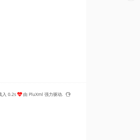
入 0.2s
由
PluXml
强力驱动.