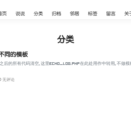
首页
说说
分类
归档
邻居
标签
留言
关
分类
用不同的模板
码?>之后的所有代码清空, 这里echo_log.php在此处用作中转用, 不
无评论