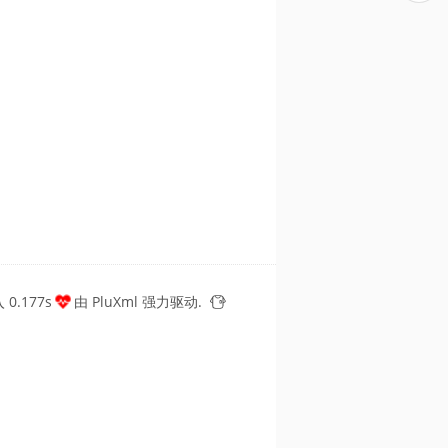
0.177s
由
PluXml
强力驱动.