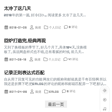
太冷了这几天
2018年的第一篇, 好冷{{(>_ 阅读更多 太冷了这几天...
8 评论
2018-01-05
疯佬
个人日记
回炉打造完,经典再现
又到了换模板的季节了, 好几个月了,具体184天,没换模
板了, 虽说网盘样式也不错,总有看腻的时候, 前几天突
然想起玩Discuz的经典插件无心宠物中心, 本来想移
41 评论
2017-09-19
疯佬
个人日记
植到EM的玩玩,找了半天没找到能用的...
记录正则表达式匹配
自从用了回复可见的功能 网友们的昵称和邮箱真是千奇百怪啊 所以
我还是折腾下吧 把Emlog的评论的昵称和邮箱匹配弄一下吧 默认的
Emlog评论表单验证的时候, 它只是做做样子, 基本是昵称和邮箱不
6 评论
2017-04-26
疯佬
Emlog
为空...
最后一页