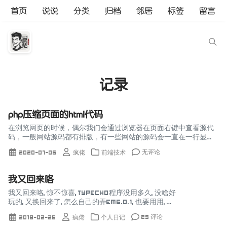
首页
说说
分类
归档
邻居
标签
留言
记录
php压缩页面的html代码
在浏览网页的时候，偶尔我们会通过浏览器在页面右键中查看源代
码，一般网站源码都有排版，有一些网站的源码会一直在一行显
示。这是怎么实现的呢？html代码通过php压缩去除其中的空格换
无评论
2020-07-06
疯佬
前端技术
行符缩进符，代码自然就...
我又回来咯
我又回来咯, 惊不惊喜, TYPECHO程序没用多久, 没啥好
玩的, 又换回来了, 怎么自己的弄EM6.0.1, 也要用用, 不
然太多对不起自己了, 重新整理下模板, 继续自己以前
25 评论
2018-02-26
疯佬
个人日记
论坛模板,更新音乐不...