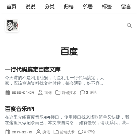
首页
说说
分类
归档
邻居
标签
留言
百度
一行代码搞定百度文库
今天讲的不是利用油猴，而是利用一行代码搞定，大
家，应该查询资料找文档时候，都会遇到，好不容易
找到一篇，准备复制的时候却提示需要开通VIP才能复
3 评论
2020-07-04
疯佬
前端技术
制下载需要vip就算了，复制也要就有点说不过去了现
在只需按...
百度音乐API
在这里介绍百度音乐API接口， 使用接口找来找歌简单又快捷， 我
在这里只做记录而已，本文来自网络， 如有侵权，请联系我，我删
除， 好了废话不多说，请看下面记录 例如 http://ting...
2 评论
2017-03-19
疯佬
前端技术