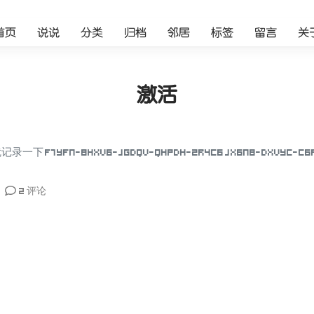
首页
说说
分类
归档
邻居
标签
留言
关
激活
7YFN-8HXV6-JGDQV-QHPDH-2R4C6 JX6N8-DXVYC-C6R
2 评论