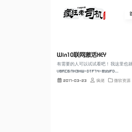
Win10联网激活KEY
有需要的人可以试试看吧！ 我这里也就记录一下 F
V8RC6 NH3HW-DTF74-8YYFD...
2017-03-23
疯佬
微软资源