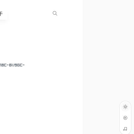
于
8C-6V9GC-