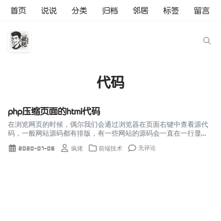
首页
说说
分类
归档
邻居
标签
留言
代码
php压缩页面的html代码
在浏览网页的时候，偶尔我们会通过浏览器在页面右键中查看源代
码，一般网站源码都有排版，有一些网站的源码会一直在一行显
示。这是怎么实现的呢？html代码通过php压缩去除其中的空格换
无评论
2020-07-06
疯佬
前端技术
行符缩进符，代码自然就...