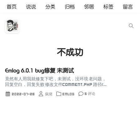
首页
说说
分类
归档
邻居
标签
留言
不成功
Emlog 6.0.1 bug修复 未测试
竟然有人用我就修复下吧，未测试，没环境 老问题，
回复空白，回复失败 修改文件comment.php 路径/a
dmin/comment.php 大概124行 if(REPLY_MAIL ==
5 评论
2022-07-26
疯佬
Emlog
'Y') ...