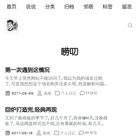
首页
说说
分类
归档
邻居
标签
留言
唠叨
第一次遇到这情况
今天早上突然网站不能访问了, 我以为我的域名过期
了, 可是我想想这个域名刚弄没多久呀, 然道解析问题,
后来登入进去看了看, 发现域名没了, 咋就没了呢, 用了
17 评论
2017-09-25
疯佬
个人日记
这么久的免费域名, 第一次遇到这种情况,...
回炉打造完,经典再现
又到了换模板的季节了, 好几个月了,具体184天,没换模
板了, 虽说网盘样式也不错,总有看腻的时候, 前几天突
然想起玩Discuz的经典插件无心宠物中心, 本来想移
41 评论
2017-09-19
疯佬
个人日记
植到EM的玩玩,找了半天没找到能用的...