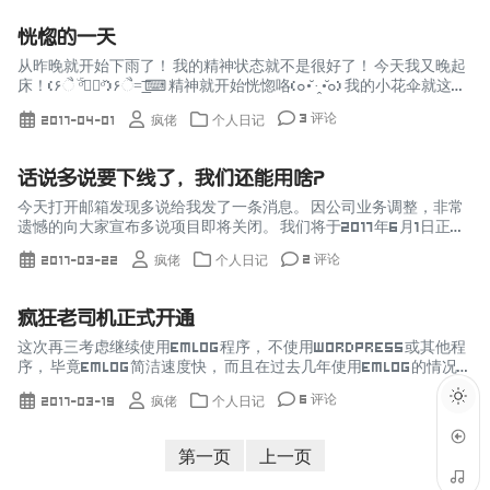
恍惚的一天
从昨晚就开始下雨了！ 我的精神状态就不是很好了！ 今天我又晚起
床！(۶ૈ ۜ ᵒ̌▱๋ᵒ̌ )۶ૈ=͟͟͞͞ ⌨ 精神就开始恍惚咯(๐•̆ ·̭ •̆๐) 我的小花伞就这样
被人拿走了ε=(´o｀)叹...
3 评论
2017-04-01
疯佬
个人日记
话说多说要下线了，我们还能用啥？
今天打开邮箱发现多说给我发了一条消息。 因公司业务调整，非常
遗憾的向大家宣布多说项目即将关闭。 我们将于2017年6月1日正式
关停服务，在此之前您可以通过后台的数据导出功能导出自己站点
2 评论
2017-03-22
疯佬
个人日记
的评论数据。...
疯狂老司机正式开通
这次再三考虑继续使用Emlog程序， 不使用Wordpress或其他程
序， 毕竟Emlog简洁速度快， 而且在过去几年使用Emlog的情况
中， Emlog还是比容易上手， 这次模板就不弄CM...
6 评论
2017-03-19
疯佬
个人日记
第一页
上一页