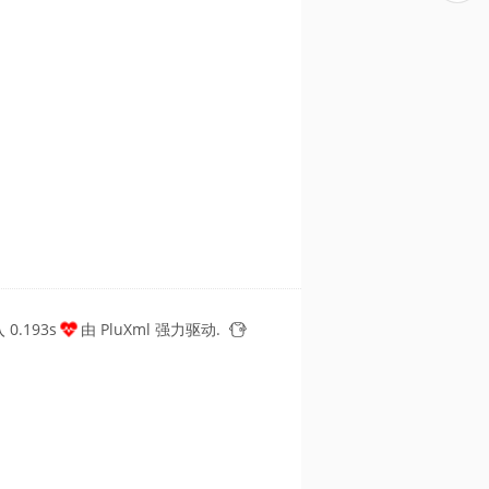
0.193s
由
PluXml
强力驱动.