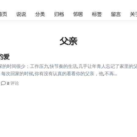
首页
说说
分类
归档
邻居
标签
留言
关
父亲
的爱
家的时间很少；工作压力,快节奏的生活,几乎让年青人忘记了家里的父
每次回家的时候,你有没有认真的看看你的父亲，他,不再...
2 评论