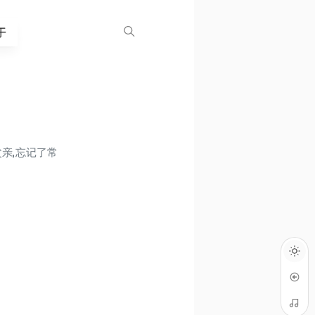
于
亲,忘记了常